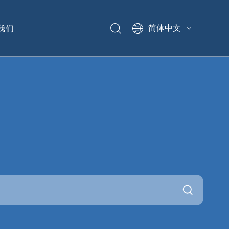
我们
简体中文
English
Pусский