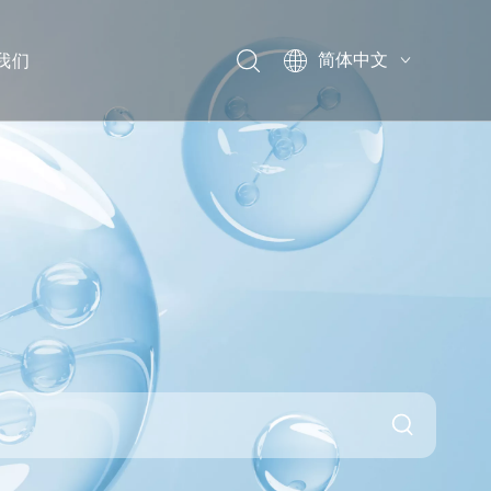
我们
简体中文
English
Pусский