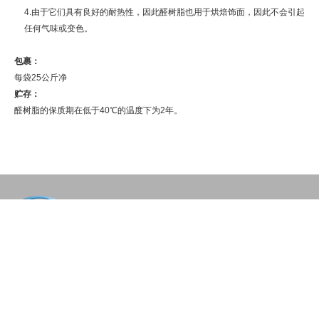
4.由于它们具有良好的耐热性，因此醛树脂也用于烘焙饰面，因此不会引起
任何气味或变色。
包裹：
每袋25公斤净
贮存：
醛树脂的保质期在低于40℃的温度下为2年。
info@sunychem.com


+(86)535-6622355

山东省 烟台市 芝罘区胜利路155号文经大楼6层EF座
©
2024
烟台信谊化工有限公司版权所有。
网站地图