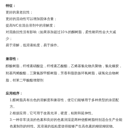
特征：
更好的衰老抗性；
更好的流动性可以增加固体含量；
提高N/C在混合溶剂中的溶解度；
对屈曲抗性没有影响（如果添加超过10％的酮树脂，柔性耐药性会大大减
少；
易于溶解，低溶液粘度，易于操作。
兼容性：
醇酸树脂，
纤维素硝酸盐，
纤维素乙酸酯，
乙烯基氯化物共聚物，
氯化橡胶，
羟基丙烯酸酯，
三聚氰胺甲醛树脂，
芳香和脂肪族环氧树脂，
碳氢化合物树
脂，
邻苯二甲酸酯增塑剂
应用程序：
1.醛树脂具有出色的溶解度和兼容性，使它们能够用于多种类型的涂层配
方。
2.根据应用，它可用于改善光泽，硬度，粘附和延伸性。
3.一种非常淡淡的色素和良好的色素润湿是两种使醛树脂特别适合生产全能
色素制剂的特性。其溶液的低粘度使得能够产生高色素的糊状糊状物。