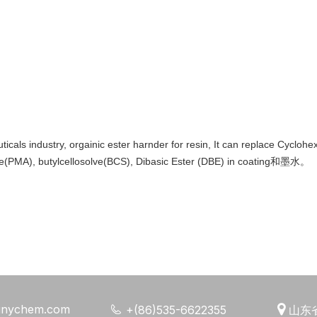
try, orgainic ester harnder for resin, It can replace Cyclohexan
te(PMA), butylcellosolve(BCS), Dibasic Ester (DBE) in coating和墨水。
unychem.com


+(86)535-6622355
山东省