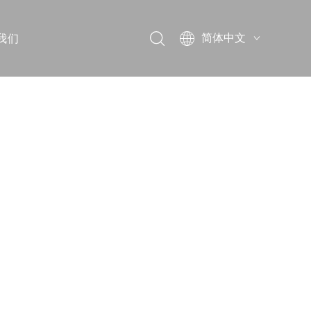
我们
简体中文
English
Pусский