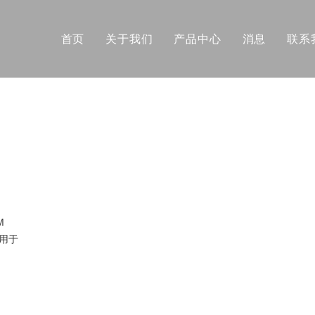
首页
关于我们
产品中心
消息
联系
合成树脂
助剂
高分子添加剂
溶剂
个人护理产品原料
M
UV 油墨
用于
胶黏剂