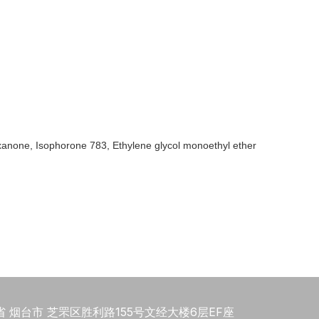
one, Isophorone 783, Ethylene glycol monoethyl ether
 烟台市 芝罘区胜利路155号文经大楼6层EF座