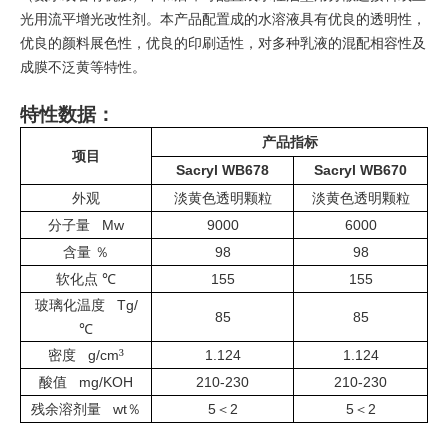
光用流平增光改性剂。本产品配置成的水溶液具有优良的透明性，
优良的颜料展色性，优良的印刷适性，对多种乳液的混配相容性及
成膜不泛黄等特性。
特性数据：
产品指标
项目
Sacryl WB678
Sacryl WB670
外观
淡黄色透明颗粒
淡黄色透明颗粒
Mw
9000
6000
分子量
98
98
含量
％
155
155
软化点
℃
Tg/
玻璃化温度
85
85
℃
³
g/cm
1.124
1.124
密度
mg/KOH
210-230
210-230
酸值
wt
5
2
5
2
残余溶剂量
％
＜
＜