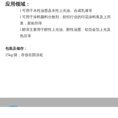
应用领域：
l
可用于水性油墨及水性上光油、合成乳液等
l
可用于涂料颜料分散剂，纺织行业的印花涂料浆及上邦
浆，胶粘剂等
l
醇溶主要用于醇性上光油、醇性油墨、铝箔金箔上光及
热压等
包装及储存：
25kg/袋，存放在阴凉处