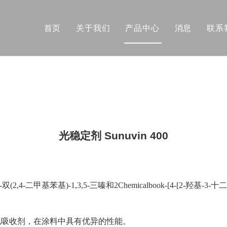
首页
关于我们
产品中心
消息
联系
合成树脂
助剂
高分子添加剂
溶剂
光稳定剂 Sunuvin 400
个人护理产品原料
UV 油墨
双(2,4-二甲基苯基)-1,3,5-三嗪和2Chemicalbook-[4-[2-羟基-
胶黏剂
）紫外线吸收剂，在涂料中具有优异的性能。