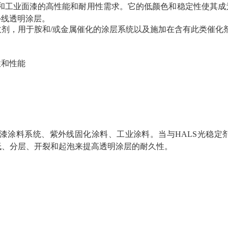
%固体汽车和工业面漆的高性能和耐用性需求。它的低颜色和稳定性
外线透明涂层。
外线吸收剂，用于胺和/或金属催化的涂层系统以及施加在含有此类催
性和性能
补漆涂料系统、紫外线固化涂料、工业涂料。当与HALS光稳定剂如Sunu
光泽降低、分层、开裂和起泡来提高透明涂层的耐久性。
中