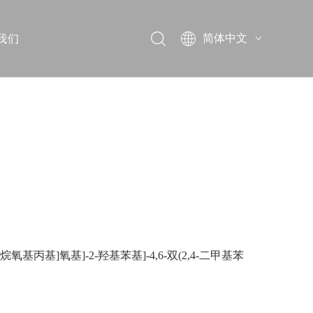
我们
简体中文
English
Pусский
3-十二烷氧基丙基]氧基]-2-羟基苯基]-4,6-双(2,4-二甲基苯